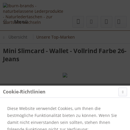
Menü
Übersicht
Unsere Top-Marken
Mini Slimcard - Wallet - Vollrind Farbe 26-
Jeans
Cookie-Richtlinien
Diese Website verwendet Cookies, um Ihnen die
bestmögliche Funktionalität bieten zu können. Wenn Sie
damit nicht einverstanden sein sollten, stehen Ihnen
folgende Funktionen nicht zur Verfügung: