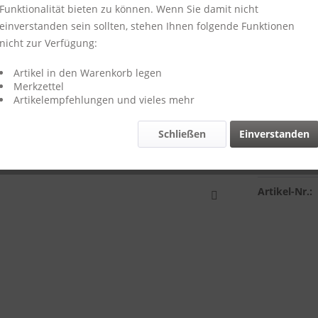
Funktionalität bieten zu können. Wenn Sie damit nicht
einverstanden sein sollten, stehen Ihnen folgende Funktionen
nicht zur Verfügung:
29,00 
inkl. MwSt.
zzg
Artikel in den Warenkorb legen
Merkzettel
Lieferzeit
Artikelempfehlungen und vieles mehr
Schließen
Einverstanden
Vergleich
Artikel-Nr.: