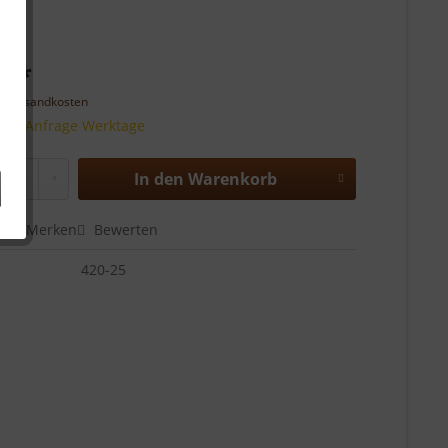
€ *
l. Versandkosten
 auf Anfrage Werktage
In den
Warenkorb
en
Merken
Bewerten
420-25