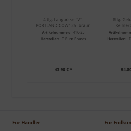
4 tlg. Langbörse "VT-
8tlg. Gel
PORTLAND-COW" 25- braun
Kellnerb
Artikelnummer:
416-25
Artikelnumm
Hersteller:
T-Burn-Brands
Hersteller:
T
43,90 € *
54,80
Für Händler
Für Endku