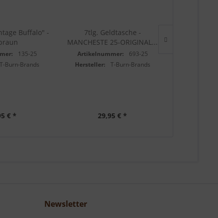
ntage Buffalo" -
7tlg. Geldtasche -
2 tlg. Sche
braun
MANCHESTE 25-ORIGINAL...
Jeans R
mer:
135-25
Artikelnummer:
693-25
Artikelnu
T-Burn-Brands
Hersteller:
T-Burn-Brands
Hersteller:
95 € *
29,95 € *
29
Newsletter