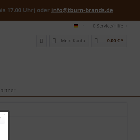
bis 17.00 Uhr) oder
info@tburn-brands.de
Service/Hilfe
tburn-brands-shop deutsch
Mein Konto
0,00 € *
artner
n