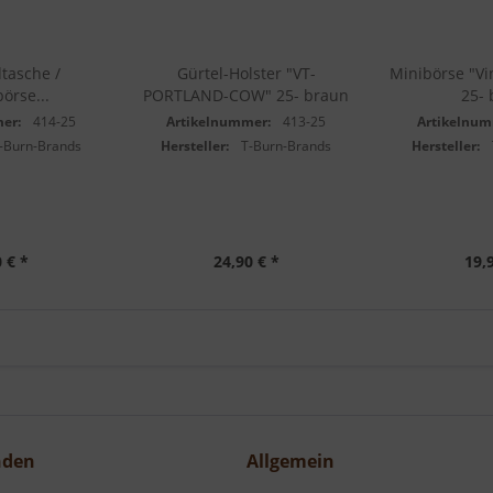
dtasche /
Gürtel-Holster "VT-
Minibörse "Vi
örse...
PORTLAND-COW" 25- braun
25- 
er:
414-25
Artikelnummer:
413-25
Artikelnum
-Burn-Brands
Hersteller:
T-Burn-Brands
Hersteller:
 € *
24,90 € *
19,
nden
Allgemein