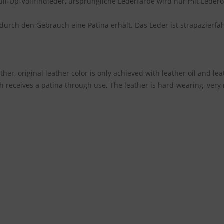
Pull-Up-Vollrindleder, ursprüngliche Lederfarbe wird nur mit Lederö
 durch den Gebrauch eine Patina erhält. Das Leder ist strapazierfäh
her, original leather color is only achieved with leather oil and le
ich receives a patina through use. The leather is hard-wearing, very 