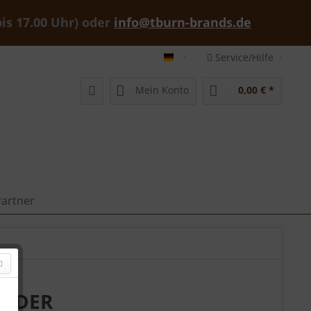
bis 17.00 Uhr) oder
info@tburn-brands.de
Service/Hilfe
tburn-brands-shop deutsch
Mein Konto
0,00 € *
artner
DLEDER