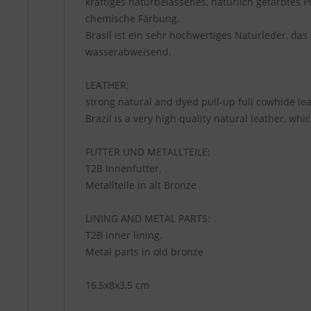
kräftiges naturbelassenes, natürlich gefärbtes 
chemische Färbung.
Brasil ist ein sehr hochwertiges Naturleder, das
wasserabweisend.
LEATHER:
strong natural and dyed pull-up full cowhide leat
Brazil is a very high quality natural leather, wh
FUTTER UND METALLTEILE:
T2B Innenfutter.
Metallteile in alt Bronze
LINING AND METAL PARTS:
T2B inner lining.
Metal parts in old bronze
16,5x8x3,5 cm