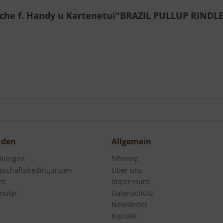
sche f. Handy u Kartenetui"BRAZIL PULLUP RINDL
nden
Allgemein
ellungen
Sitemap
eschäftsbedingungen
Über uns
ht
Impressum
mular
Datenschutz
Newsletter
Kontakt