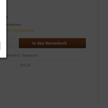
€ *
l. Versandkosten
 auf Anfrage Werktage
In den
Warenkorb
en
Merken
Bewerten
765-25