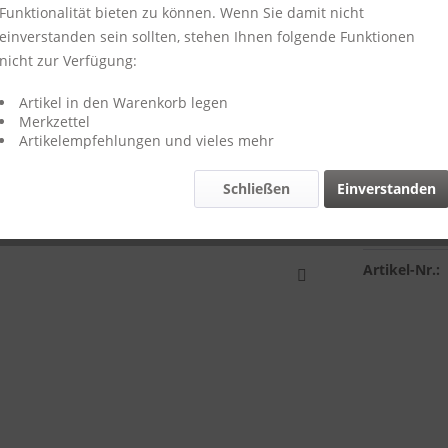
Funktionalität bieten zu können. Wenn Sie damit nicht
einverstanden sein sollten, stehen Ihnen folgende Funktionen
nicht zur Verfügung:
28,80 
inkl. MwSt.
zzg
Artikel in den Warenkorb legen
Merkzettel
Lieferzeit
Artikelempfehlungen und vieles mehr
Schließen
Einverstanden
Vergleich
Artikel-Nr.: