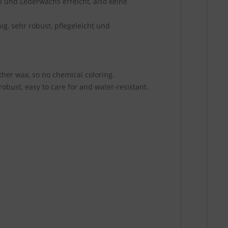
l und Lederwachs erreicht, also keine
ig, sehr robust, pflegeleicht und
ather wax, so no chemical coloring.
robust, easy to care for and water-resistant.