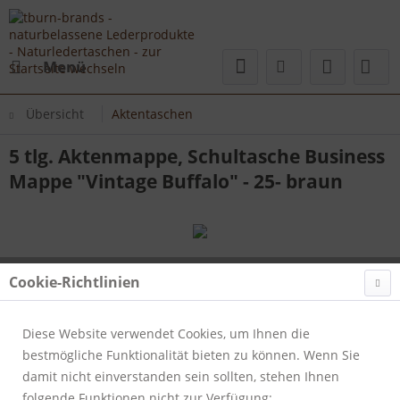
Menü
Übersicht
Aktentaschen
5 tlg. Aktenmappe, Schultasche Business
Mappe "Vintage Buffalo" - 25- braun
Cookie-Richtlinien
Diese Website verwendet Cookies, um Ihnen die
bestmögliche Funktionalität bieten zu können. Wenn Sie
damit nicht einverstanden sein sollten, stehen Ihnen
folgende Funktionen nicht zur Verfügung: