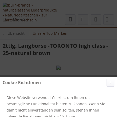
Menü
Übersicht
Unsere Top-Marken
2ttlg. Langbörse -TORONTO high class -
25-natural brown
Cookie-Richtlinien
Diese Website verwendet Cookies, um Ihnen die
bestmögliche Funktionalität bieten zu können. Wenn Sie
damit nicht einverstanden sein sollten, stehen Ihnen
folgende Funktionen nicht zur Verfügung: