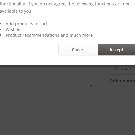
functionality. If you do not agree, the following functions are not
available to you:
Add products to cart
€59.00
Wish list
Prices incl. VA
Product recommendations and much more
Delivery 
Close
Accept
Compare
Order numb