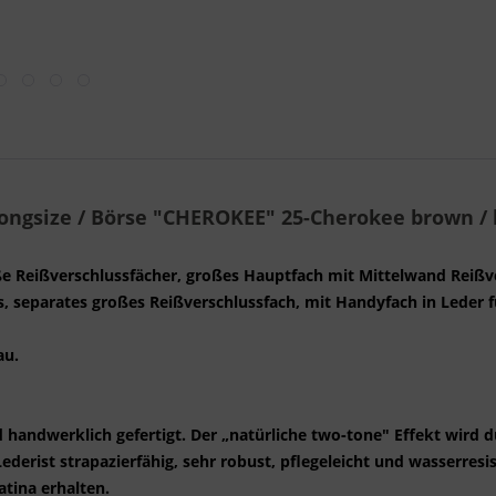
-Longsize / Börse "CHEROKEE" 25-Cherokee brown /
roße Reißverschlussfächer, großes Hauptfach mit Mittelwand Reißv
s, separates großes Reißverschlussfach, mit Handyfach in Leder 
au.
 handwerklich gefertigt. Der „natürliche two‐tone" Effekt wird
Lederist strapazierfähig, sehr robust, pflegeleicht und wasserresi
tina erhalten.