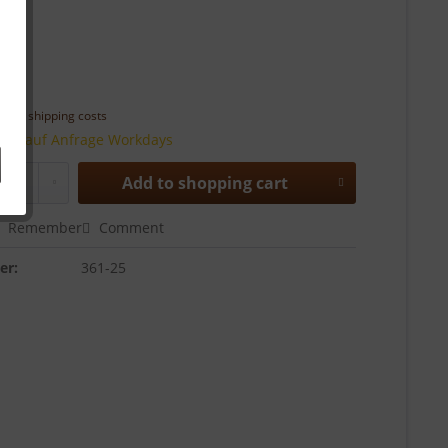
 *
T
plus shipping costs
time auf Anfrage Workdays
Add to
shopping cart
Remember
Comment
er:
361-25