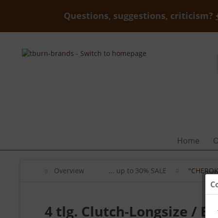
Questions, suggestions, criticism?
Home
O
Overview
... up to 30% SALE
"CHEROK
C
4 tlg. Clutch-Longsize /