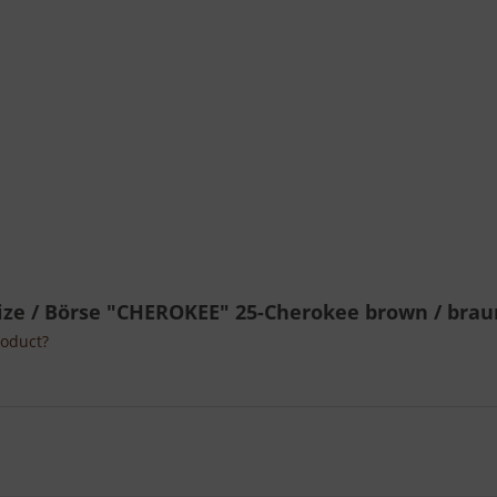
gsize / Börse "CHEROKEE" 25-Cherokee brown / brau
roduct?