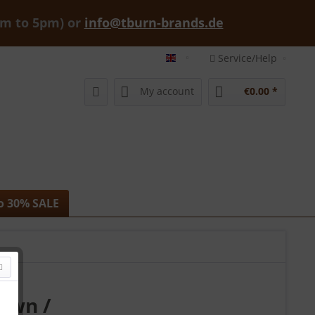
am to 5pm) or
info@tburn-brands.de
Service/Help
tburn-brands-shop english
My account
€0.00 *
to 30% SALE
rown /