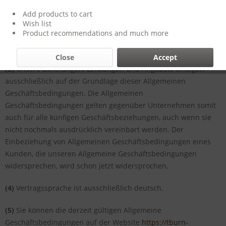
tätigen.
Add products to cart
(2)
Das Warenangebot in unserem Online-Shop richtet sich
Wish list
Product recommendations and much more
ausschließlich an Käufer, die das 18. Lebenjahr vollendet
haben.
Close
Accept
(3)
Unsere Lieferungen, Leistungen und Angebote erfolgen
ausschließlich auf der Grundlage dieser Allgemeinen
Geschäftsbedingungen. Die Allgemeinen
Geschäftsbedingungen gelten gegenüber Unternehmen somit
auch für alle künfigen Geschäftsbeziehungen, auch wenn sie
nicht nochmals ausdrücklich vereinbart werden. Der
Einbeziehung von Allgemeinen Geschäftsbedingungen eines
Kunden, die unseren Allgemeine Geschäftsbedingungen
widersprechen, wird schon jetzt widersprochen.
(4)
Vertragssprache ist ausschließlich deutsch.
(5)
Sie können die derzeit gültigen Allgemeine
Geschäftsbedingungen auf der Website
https://tburn-