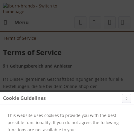
Menu
Terms of Service
Terms of Service
§ 1 Geltungsbereich und Anbieter
(1)
DieseAllgemeinen Geschäftsbedingungen gelten für alle
Bestellungen, die Sie bei dem Online-Shop der
T-BURN-BRANS's
Cookie Guidelines
Tassilo Kühnlein
This website uses cookies to provide you with the best
Rothinestraße 21
possible functionality. If you do not agree, the following
96472 Rödental / Germany
functions are not available to you: