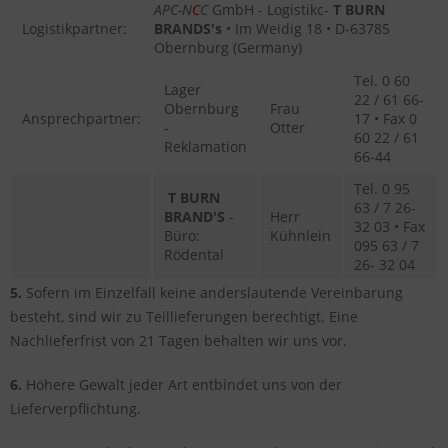
APC-N
C
C
GmbH - Logistikc-
T BURN
Logistikpartner:
BRANDS's
• Im Weidig 18 • D-63785
Obernburg (Germany)
Tel. 0 60
Lager
22 / 61 66-
Obernburg
Frau
Ansprechpartner:
17 • Fax 0
-
Otter
60 22 / 61
Reklamation
66-44
Tel. 0 95
T BURN
63 / 7 26-
BRAND'S
-
Herr
32 03 • Fax
Büro:
Kühnlein
095 63 / 7
Rödental
26- 32 04
5.
Sofern im Einzelfall keine anderslautende Vereinbarung
besteht, sind wir zu Teillieferungen berechtigt. Eine
Nachlieferfrist von 21 Tagen behalten wir uns vor.
6.
Höhere Gewalt jeder Art entbindet uns von der
Lieferverpflichtung.