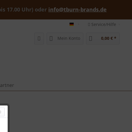
bis 17.00 Uhr) oder
info@tburn-brands.de
Service/Hilfe
tburn-brands-shop deutsch
Mein Konto
0,00 € *
artner