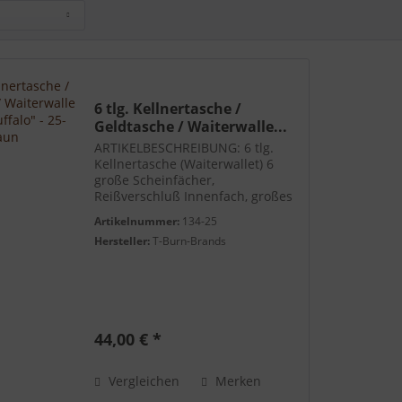
6 tlg. Kellnertasche /
Geldtasche / Waiterwalle...
ARTIKELBESCHREIBUNG: 6 tlg.
Kellnertasche (Waiterwallet) 6
große Scheinfächer,
Reißverschluß Innenfach, großes
Schüttelbrett für Münzen,
Artikelnummer:
134-25
verstärkt mit Nylon
Hersteller:
T-Burn-Brands
Klarsichtüberzug, 3 Pin Lock -
Leiterschloss 3 fach verstellbar,
zusätzliche...
44,00 € *
Vergleichen
Merken