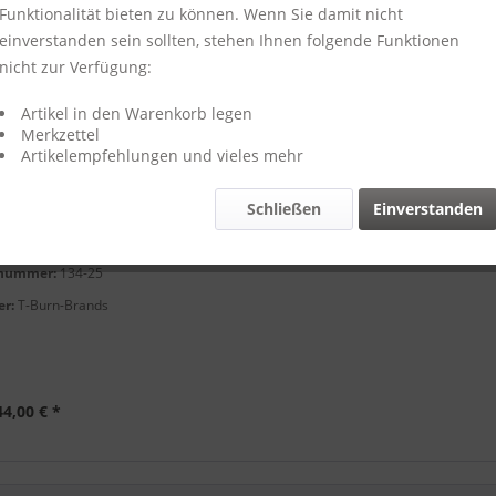
Funktionalität bieten zu können. Wenn Sie damit nicht
einverstanden sein sollten, stehen Ihnen folgende Funktionen
nicht zur Verfügung:
Artikel in den Warenkorb legen
Merkzettel
Artikelempfehlungen und vieles mehr
Schließen
Einverstanden
Kellnertasche /
e / Waiterwalle...
lnummer:
134-25
er:
T-Burn-Brands
44,00 € *