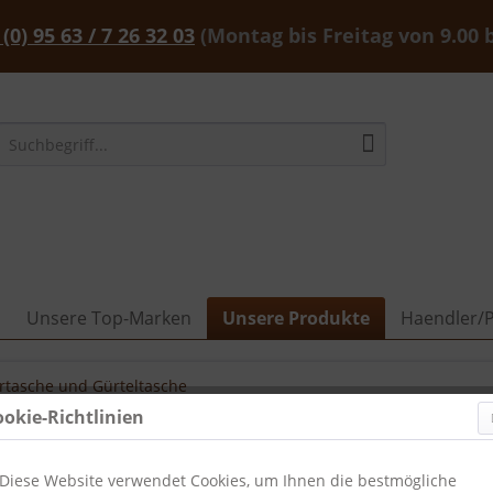
 (0) 95 63 / 7 26 32 03
(Montag bis Freitag von 9.00 
Unsere Top-Marken
Unsere Produkte
Haendler/P
rtasche und Gürteltasche
ookie-Richtlinien
Diese Website verwendet Cookies, um Ihnen die bestmögliche