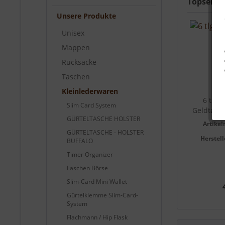
Topseller
Unsere Produkte
Unisex
Mappen
Rucksäcke
Taschen
Kleinlederwaren
6 tlg. 
Slim Card System
Geldtasch
GÜRTELTASCHE HOLSTER
Artike
GÜRTELTASCHE - HOLSTER
Herstell
BUFFALO
Timer Organizer
Laschen Börse
Slim-Card Mini Wallet
Gürtelklemme Slim-Card-
System
Flachmann / Hip Flask