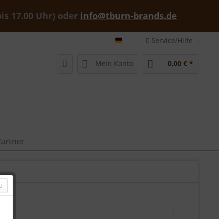
bis 17.00 Uhr) oder
info@tburn-brands.de
Service/Hilfe
tburn-brands-shop deutsch
Mein Konto
0,00 € *
artner