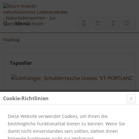
Menü
Flapbag
Topseller
Cookie-Richtlinien
Diese Website verwendet Cookies, um Ihnen die
bestmögliche Funktionalität bieten zu können. Wenn Sie
Umhänger, Schuldertasche Unisex...
damit nicht einverstanden sein sollten, stehen Ihnen
folgende Funktionen nicht zur Verfügung:
Artikelnummer:
405-25