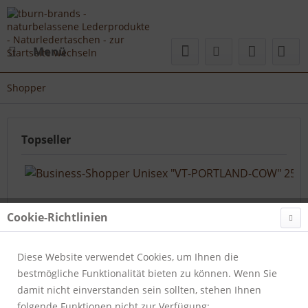
Menü
Shopper
Topseller
Cookie-Richtlinien
Diese Website verwendet Cookies, um Ihnen die
bestmögliche Funktionalität bieten zu können. Wenn Sie
Business-Shopper Unisex "VT-PORTLAND-COW" 25-...
damit nicht einverstanden sein sollten, stehen Ihnen
folgende Funktionen nicht zur Verfügung:
Artikelnummer:
410-25