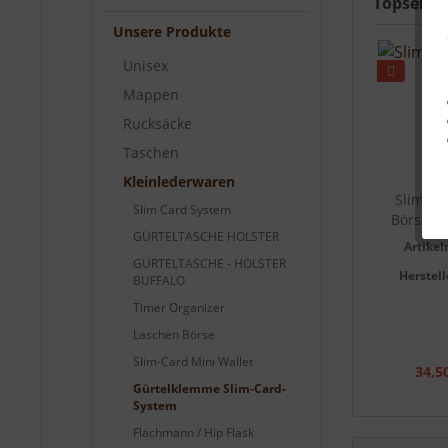
Topseller
Unsere Produkte
Unisex
Mappen
Rucksäcke
Taschen
Kleinlederwaren
Slim-Ca
Slim Card System
Börse "C
GÜRTELTASCHE HOLSTER
Artike
GÜRTELTASCHE - HOLSTER
Herstell
BUFFALO
Timer Organizer
Laschen Börse
Slim-Card Mini Wallet
34,5
Gürtelklemme Slim-Card-
System
Flachmann / Hip Flask