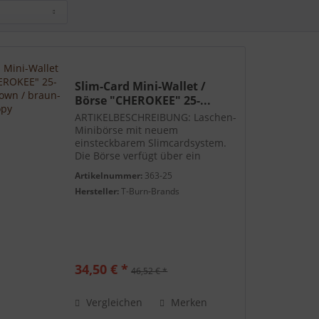
Slim-Card Mini-Wallet /
Börse "CHEROKEE" 25-...
ARTIKELBESCHREIBUNG: Laschen-
Minibörse mit neuem
einsteckbarem Slimcardsystem.
Die Börse verfügt über ein
Scheinfach, zwei Steckfächer,
Artikelnummer:
363-25
Münzfach - Leder gefüttert, 4
Hersteller:
T-Burn-Brands
Kartenfächer mit Druckknopf
Laschensicherung. Das neue
Slimcard System...
34,50 € *
46,52 € *
Vergleichen
Merken