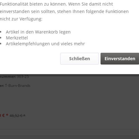
Funktionalität bieten zu können. Wenn Sie damit nicht
einverstanden sein sollten, stehen Ihnen folgende Funktionen
nicht zur Verfügung:
Artikel in den Warenkorb legen
Merkzettel
Artikelempfehlungen und vieles mehr
Schließen
Einverstanden
rd Mini-Wallet /
HEROKEE" 25-...
lnummer:
363-25
er:
T-Burn-Brands
0 € *
46,52 € *