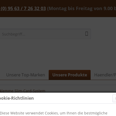
 (0) 95 63 / 7 26 32 03
(Montag bis Freitag von 9.00 
Unsere Top-Marken
Unsere Produkte
Haendler/P
lklemme Slim-Card-System
ookie-Richtlinien
Diese Website verwendet Cookies, um Ihnen die bestmögliche