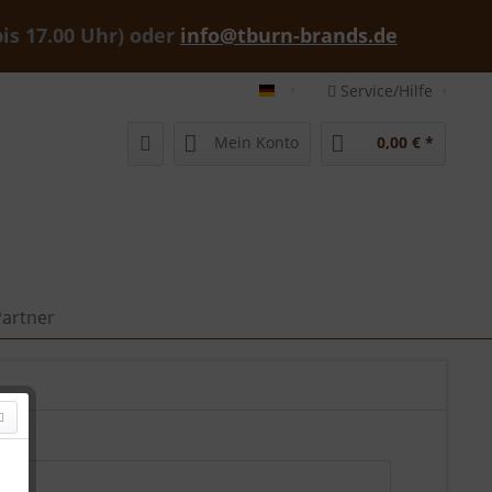
bis 17.00 Uhr) oder
info@tburn-brands.de
Service/Hilfe
tburn-brands-shop deutsch
Mein Konto
0,00 € *
artner