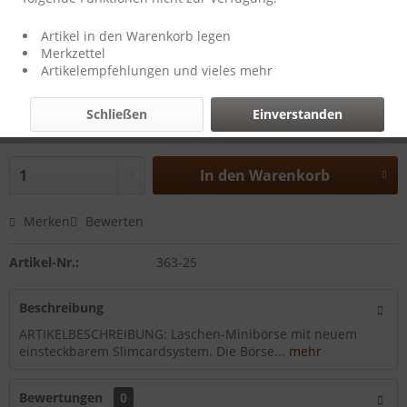
Artikel in den Warenkorb legen
Merkzettel
34,50 € *
Artikelempfehlungen und vieles mehr
46,52 € *
(25,84% gespart)
inkl. MwSt.
zzgl. Versandkosten
Schließen
Einverstanden
Lieferzeit 5 Werktage
In den
Warenkorb
Merken
Bewerten
Artikel-Nr.:
363-25
Beschreibung
ARTIKELBESCHREIBUNG: Laschen-Minibörse mit neuem
einsteckbarem Slimcardsystem. Die Börse...
mehr
Bewertungen
0