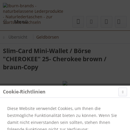
Menü
Übersicht
Geldbörsen
Slim-Card Mini-Wallet / Börse
"CHEROKEE" 25- Cherokee brown /
braun-Copy
Cookie-Richtlinien
Diese Website verwendet Cookies, um Ihnen die
bestmögliche Funktionalität bieten zu können. Wenn Sie
damit nicht einverstanden sein sollten, stehen Ihnen
folgende Funktionen nicht zur Verfügung: