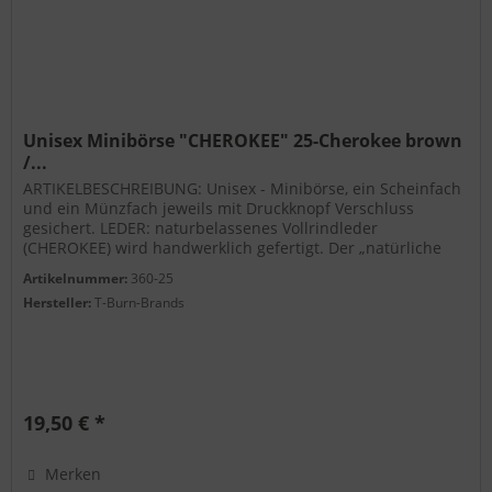
Unisex Minibörse "CHEROKEE" 25-Cherokee brown
/...
ARTIKELBESCHREIBUNG: Unisex - Minibörse, ein Scheinfach
und ein Münzfach jeweils mit Druckknopf Verschluss
gesichert. LEDER: naturbelassenes Vollrindleder
(CHEROKEE) wird handwerklich gefertigt. Der „natürliche
two‐tone" Effekt wird...
Artikelnummer:
360-25
Hersteller:
T-Burn-Brands
19,50 € *
Merken