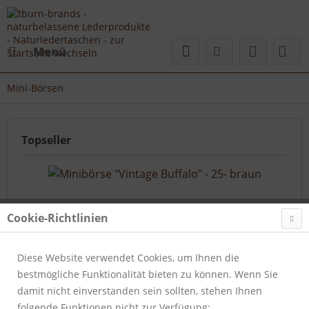
Menü
Mini-Börsen
Topseller
Cookie-Richtlinien
Diese Website verwendet Cookies, um Ihnen die
bestmögliche Funktionalität bieten zu können. Wenn Sie
Minibörse "Vintage Buffalo" - 25- braun
damit nicht einverstanden sein sollten, stehen Ihnen
folgende Funktionen nicht zur Verfügung:
Artikelnummer:
135-25