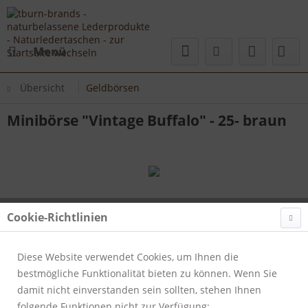
Menü
Übersicht
Geldbörsen
Minibörse "Vintage Buffalo" - 25- braun
Cookie-Richtlinien
Diese Website verwendet Cookies, um Ihnen die
bestmögliche Funktionalität bieten zu können. Wenn Sie
damit nicht einverstanden sein sollten, stehen Ihnen
folgende Funktionen nicht zur Verfügung: