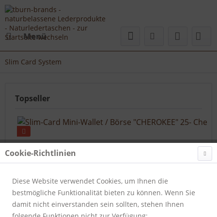
Menü
Slim Card System
Topseller
Cookie-Richtlinien
Diese Website verwendet Cookies, um Ihnen die
bestmögliche Funktionalität bieten zu können. Wenn Sie
Slim-Card Mini-Wallet / Börse "CHEROKEE" 25-...
damit nicht einverstanden sein sollten, stehen Ihnen
folgende Funktionen nicht zur Verfügung:
Artikelnummer:
363-25