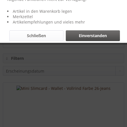
Hersteller:
T-Burn-Brands
Artikel in den Warenkorb legen
Merkzettel
Artikelempfehlungen und vieles mehr
34,50 € *
Schließen
Einverstanden
46,52 € *
Filtern