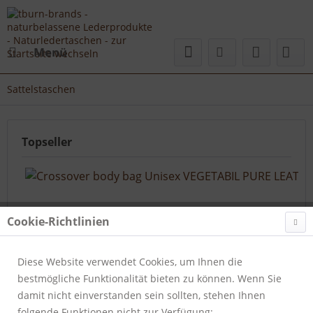
Menü
Sattelstaschen
Topseller
Cookie-Richtlinien
Diese Website verwendet Cookies, um Ihnen die
bestmögliche Funktionalität bieten zu können. Wenn Sie
Crossover body bag Unisex VEGETABIL PURE LEATHER
damit nicht einverstanden sein sollten, stehen Ihnen
folgende Funktionen nicht zur Verfügung:
Artikelnummer:
808-24