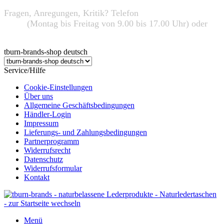
Fragen, Anregungen, Kritik? Telefon
+49 (0) 95 63 / 7 26
32 03
(Montag bis Freitag von 9.00 bis 17.00 Uhr) oder
info@tburn-brands.de
tburn-brands-shop deutsch
Service/Hilfe
Cookie-Einstellungen
Über uns
Allgemeine Geschäftsbedingungen
Händler-Login
Impressum
Lieferungs- und Zahlungsbedingungen
Partnerprogramm
Widerrufsrecht
Datenschutz
Widerrufsformular
Kontakt
Menü