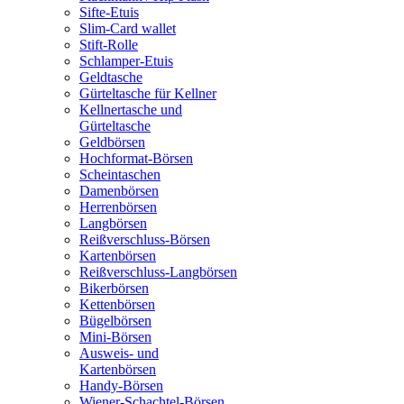
Sifte-Etuis
Slim-Card wallet
Stift-Rolle
Schlamper-Etuis
Geldtasche
Gürteltasche für Kellner
Kellnertasche und
Gürteltasche
Geldbörsen
Hochformat-Börsen
Scheintaschen
Damenbörsen
Herrenbörsen
Langbörsen
Reißverschluss-Börsen
Kartenbörsen
Reißverschluss-Langbörsen
Bikerbörsen
Kettenbörsen
Bügelbörsen
Mini-Börsen
Ausweis- und
Kartenbörsen
Handy-Börsen
Wiener-Schachtel-Börsen