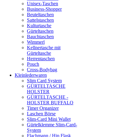
Unisex-Taschen
Business-Shopper
Beuteltaschen
Sattelstaschen
Kulturtasche
Gürteltaschen
Bauchtaschen
Wimmerl
Kellnertasche mit
Gürteltasche
Herrentaschen
Pouch
Cross-Bodybag
Kleinlederwaren
Slim Card System
GÜRTELTASCHE
HOLSTER
GÜRTELTASCHE -
HOLSTER BUFFALO
Timer Organizer
Laschen Börse
Slim-Card Mini Wallet
Gürtelklemme Slim-Card-
System
Flachmann / Hip Flask