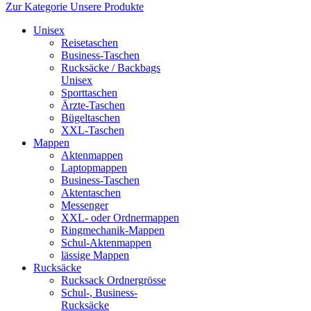
Zur Kategorie Unsere Produkte
Unisex
Reisetaschen
Business-Taschen
Rucksäcke / Backbags
Unisex
Sporttaschen
Ärzte-Taschen
Bügeltaschen
XXL-Taschen
Mappen
Aktenmappen
Laptopmappen
Business-Taschen
Aktentaschen
Messenger
XXL- oder Ordnermappen
Ringmechanik-Mappen
Schul-Aktenmappen
lässige Mappen
Rucksäcke
Rucksack Ordnergrösse
Schul-, Business-
Rucksäcke