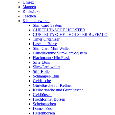
Unisex
Mappen
Rucksäcke
Taschen
Kleinlederwaren
Slim Card System
GÜRTELTASCHE HOLSTER
GÜRTELTASCHE - HOLSTER BUFFALO
Timer Organizer
Laschen Börse
Slim-Card Mini Wallet
Gürtelklemme Slim-Card-System
Flachmann / Hip Flask
Sifte-Etuis
Slim-Card wallet
Stift-Rolle
Schlamper-Etuis
Geldtasche
Gürteltasche für Kellner
Kellnertasche und Gürteltasche
Geldbörsen
Hochformat-Börsen
Scheintaschen
Damenbörsen
Herrenbörsen