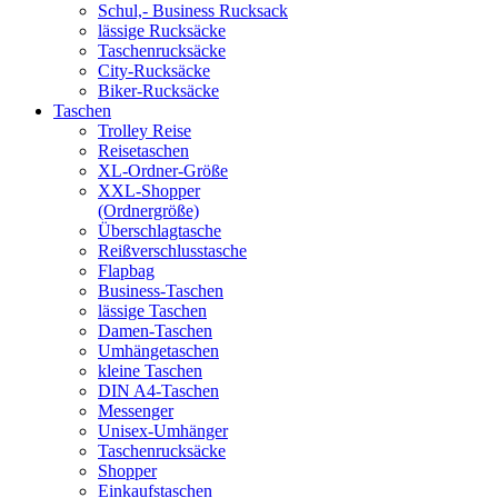
Schul,- Business Rucksack
lässige Rucksäcke
Taschenrucksäcke
City-Rucksäcke
Biker-Rucksäcke
Taschen
Trolley Reise
Reisetaschen
XL-Ordner-Größe
XXL-Shopper
(Ordnergröße)
Überschlagtasche
Reißverschlusstasche
Flapbag
Business-Taschen
lässige Taschen
Damen-Taschen
Umhängetaschen
kleine Taschen
DIN A4-Taschen
Messenger
Unisex-Umhänger
Taschenrucksäcke
Shopper
Einkaufstaschen