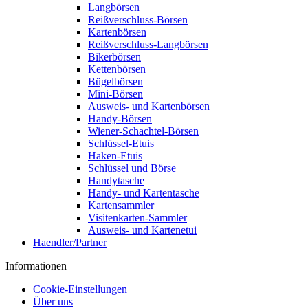
Langbörsen
Reißverschluss-Börsen
Kartenbörsen
Reißverschluss-Langbörsen
Bikerbörsen
Kettenbörsen
Bügelbörsen
Mini-Börsen
Ausweis- und Kartenbörsen
Handy-Börsen
Wiener-Schachtel-Börsen
Schlüssel-Etuis
Haken-Etuis
Schlüssel und Börse
Handytasche
Handy- und Kartentasche
Kartensammler
Visitenkarten-Sammler
Ausweis- und Kartenetui
Haendler/Partner
Informationen
Cookie-Einstellungen
Über uns