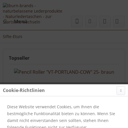
Menü
Sifte-Etuis
Topseller
Cookie-Richtlinien
Diese Website verwendet Cookies, um Ihnen die
bestmögliche Funktionalität bieten zu können. Wenn Sie
Pencil Roller "VT-PORTLAND-COW" 25- braun
damit nicht einverstanden sein sollten, stehen Ihnen
folgende Funktionen nicht zur Verfügung:
Artikelnummer:
412-25