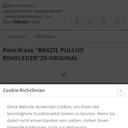
Menü
Übersicht
Sifte-Etuis
Pencilcase "BRAZIL PULLUP
RINDLEDER"25-ORIGINAL
Cookie-Richtlinien
Diese Website verwendet Cookies, um Ihnen die
bestmögliche Funktionalität bieten zu können. Wenn Sie
damit nicht einverstanden sein sollten, stehen Ihnen
folgende Funktionen nicht zur Verfügung: