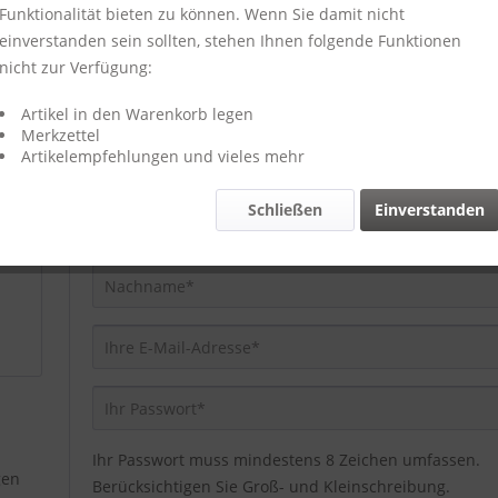
Ich bin Neukunde
Funktionalität bieten zu können. Wenn Sie damit nicht
einverstanden sein sollten, stehen Ihnen folgende Funktionen
nicht zur Verfügung:
Artikel in den Warenkorb legen
Merkzettel
Artikelempfehlungen und vieles mehr
Schließen
Einverstanden
Ihr Passwort muss mindestens 8 Zeichen umfassen.
gen
Berücksichtigen Sie Groß- und Kleinschreibung.