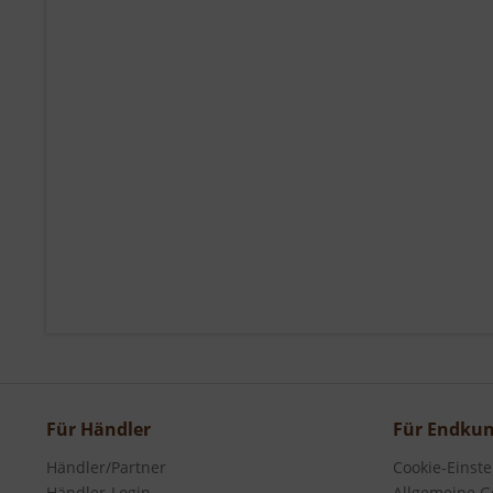
Für Händler
Für Endku
Händler/Partner
Cookie-Einst
Händler-Login
Allgemeine G