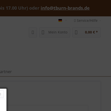
bis 17.00 Uhr) oder
info@tburn-brands.de
Service/Hilfe
tburn-brands-shop deutsch
Mein Konto
0,00 € *
artner