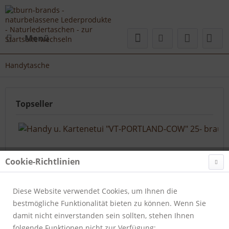
Menü
Handytasche
Topseller
Cookie-Richtlinien
Diese Website verwendet Cookies, um Ihnen die
bestmögliche Funktionalität bieten zu können. Wenn Sie
Handy u. Kartenetui "VT-PORTLAND-COW" 25- braun
damit nicht einverstanden sein sollten, stehen Ihnen
folgende Funktionen nicht zur Verfügung:
Artikelnummer:
411-25