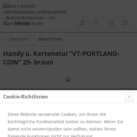
Menü
Übersicht
Bikerbörsen
Handy u. Kartenetui "VT-PORTLAND-
COW" 25- braun
Cookie-Richtlinien
Diese Website verwendet Cookies, um Ihnen die
bestmögliche Funktionalität bieten zu können. Wenn Sie
damit nicht einverstanden sein sollten, stehen Ihnen
folgende Funktionen nicht zur Verfügung: