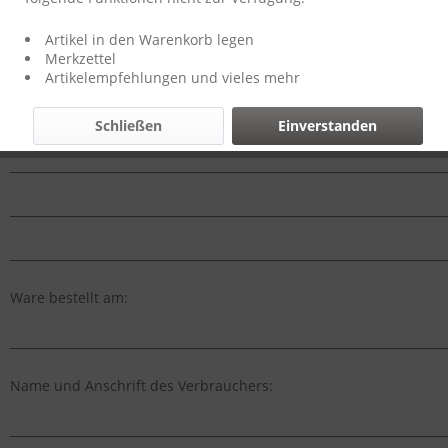
Fax 0 95 63 / 7 26 32 04
Mobil 01 71 / 4 83 62 12
Artikel in den Warenkorb legen
E-Mail: info@tburn-brands.de
Merkzettel
Artikelempfehlungen und vieles mehr
Hiermit widerrufe ich/wir den von mir/uns abgeschlossenen
Vertrag über den kauf der folgenden Waren
Schließen
Einverstanden
_________________________________________________________________________
_________________________________________________________________________
_________________________________________________________________________
Ware bestellt am:
_________________________________________________________________________
Name und Anschrift des Verbrauchers:
_________________________________________________________________________