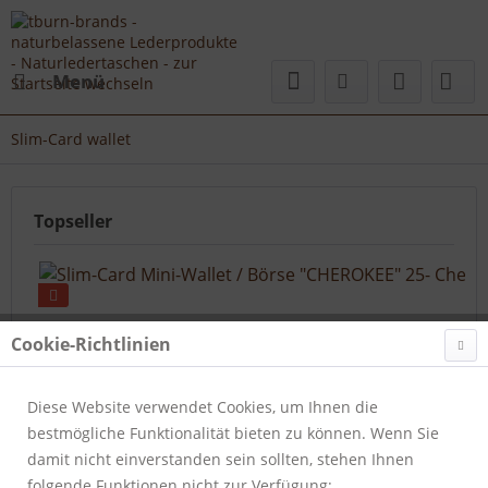
Menü
Slim-Card wallet
Topseller
Cookie-Richtlinien
Diese Website verwendet Cookies, um Ihnen die
bestmögliche Funktionalität bieten zu können. Wenn Sie
Slim-Card Mini-Wallet / Börse "CHEROKEE" 25-...
damit nicht einverstanden sein sollten, stehen Ihnen
folgende Funktionen nicht zur Verfügung:
Artikelnummer:
363-25