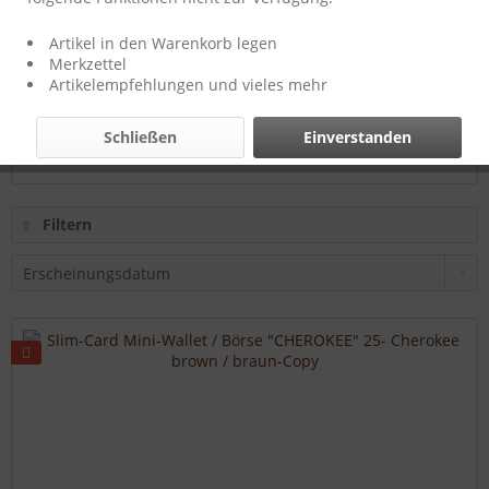
Hersteller:
T-Burn-Brands
Artikel in den Warenkorb legen
Merkzettel
Artikelempfehlungen und vieles mehr
34,50 € *
Schließen
Einverstanden
46,52 € *
Filtern