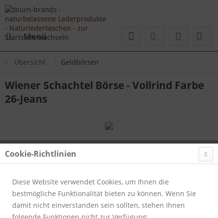
Menü
Übersicht
Geldbörsen
Wiener Schachtel Börse - Vollrind Farbe
26-Jeans
Cookie-Richtlinien
Diese Website verwendet Cookies, um Ihnen die
bestmögliche Funktionalität bieten zu können. Wenn Sie
damit nicht einverstanden sein sollten, stehen Ihnen
folgende Funktionen nicht zur Verfügung: