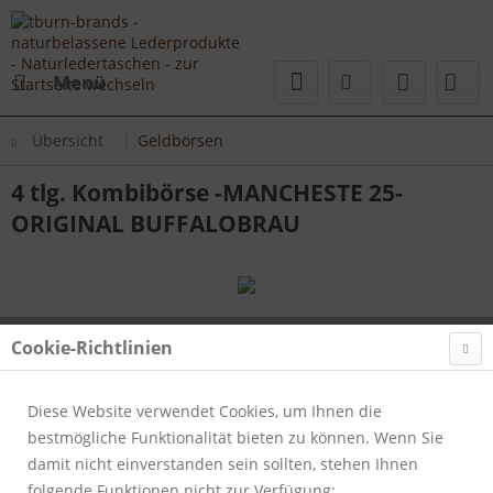
Menü
Übersicht
Geldbörsen
4 tlg. Kombibörse -MANCHESTE 25-
ORIGINAL BUFFALOBRAU
Cookie-Richtlinien
Diese Website verwendet Cookies, um Ihnen die
bestmögliche Funktionalität bieten zu können. Wenn Sie
damit nicht einverstanden sein sollten, stehen Ihnen
folgende Funktionen nicht zur Verfügung: