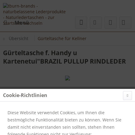
Menü
Übersicht
Gürteltasche für Kellner
Gürteltasche f. Handy u
Kartenetui"BRAZIL PULLUP RINDLEDER
Cookie-Richtlinien
Diese Website verwendet Cookies, um Ihnen die
bestmögliche Funktionalität bieten zu können. Wenn Sie
damit nicht einverstanden sein sollten, stehen Ihnen
folgende Funktionen nicht zur Verfügung: