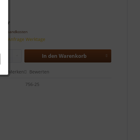
€ *
l. Versandkosten
 auf Anfrage Werktage
In den
Warenkorb
en
Merken
Bewerten
756-25