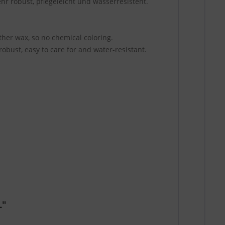
hr robust, pflegeleicht und wasserresistent.
ather wax, so no chemical coloring.
robust, easy to care for and water-resistant.
L"