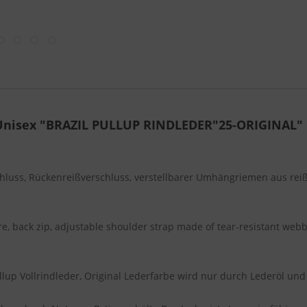
Unisex "BRAZIL PULLUP RINDLEDER"25-ORIGINAL"
luss, Rückenreißverschluss, verstellbarer Umhängriemen aus rei
e, back zip, adjustable shoulder strap made of tear-resistant webb
up Vollrindleder, Original Lederfarbe wird nur durch Lederöl und