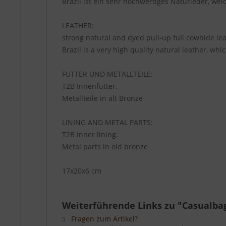
Brazil ist ein sehr hochwertiges Naturleder, wel
LEATHER:
strong natural and dyed pull-up full cowhide leat
Brazil is a very high quality natural leather, wh
FUTTER UND METALLTEILE:
T2B Innenfutter.
Metallteile in alt Bronze
LINING AND METAL PARTS:
T2B inner lining.
Metal parts in old bronze
17x20x6 cm
Weiterführende Links zu "Casualb
Fragen zum Artikel?