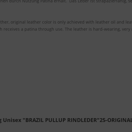
chen durch Nutzung Patina erhält. Das Leder ist strapazierfähig, se
her, original leather color is only achieved with leather oil and le
ich receives a patina through use. The leather is hard-wearing, very 
ag Unisex "BRAZIL PULLUP RINDLEDER"25-ORIGINA