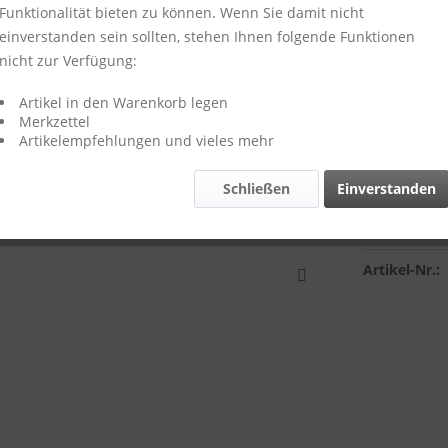
Funktionalität bieten zu können. Wenn Sie damit nicht
einverstanden sein sollten, stehen Ihnen folgende Funktionen
nicht zur Verfügung:
59,95 
inkl. MwSt.
zzg
Artikel in den Warenkorb legen
Merkzettel
Lieferzeit
Artikelempfehlungen und vieles mehr
Schließen
Einverstanden
Vergleich
Artikel-Nr.: