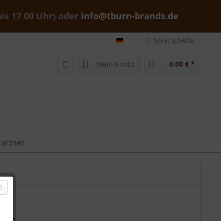
bis 17.00 Uhr) oder
info@tburn-brands.de
Service/Hilfe
tburn-brands-shop deutsch
Mein Konto
0,00 € *
artner
AL