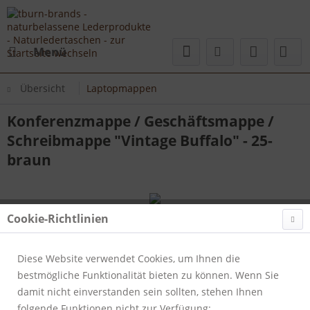
Menü
Übersicht
Laptopmappen
Konferenzmappe / Geschäftsmappe /
Schreibmappe "Vintage Buffalo" - 25-
braun
Cookie-Richtlinien
Diese Website verwendet Cookies, um Ihnen die
bestmögliche Funktionalität bieten zu können. Wenn Sie
damit nicht einverstanden sein sollten, stehen Ihnen
folgende Funktionen nicht zur Verfügung: