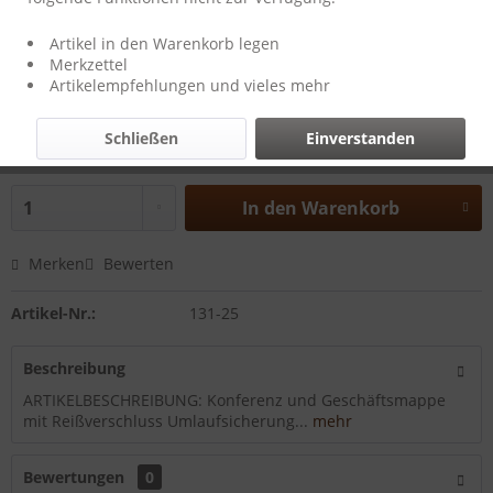
Artikel in den Warenkorb legen
Merkzettel
149,80 € *
Artikelempfehlungen und vieles mehr
inkl. MwSt.
zzgl. Versandkosten
Schließen
Einverstanden
Lieferzeit auf Anfrage Werktage
In den
Warenkorb
Merken
Bewerten
Artikel-Nr.:
131-25
Beschreibung
ARTIKELBESCHREIBUNG: Konferenz und Geschäftsmappe
mit Reißverschluss Umlaufsicherung...
mehr
Bewertungen
0