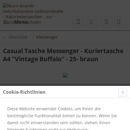
Menü
Übersicht
Messenger
Casual Tasche Messenger - Kuriertasche
A4 "Vintage Buffalo" - 25- braun
Cookie-Richtlinien
Diese Website verwendet Cookies, um Ihnen die
bestmögliche Funktionalität bieten zu können. Wenn Sie
damit nicht einverstanden sein sollten, stehen Ihnen
folgende Funktionen nicht zur Verfügung: