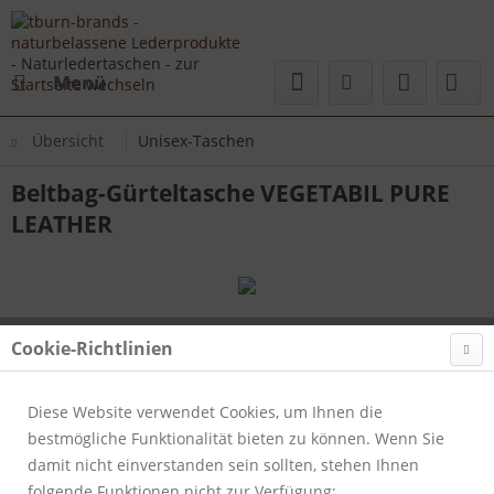
Menü
Übersicht
Unisex-Taschen
Beltbag-Gürteltasche VEGETABIL PURE
LEATHER
Cookie-Richtlinien
Diese Website verwendet Cookies, um Ihnen die
bestmögliche Funktionalität bieten zu können. Wenn Sie
damit nicht einverstanden sein sollten, stehen Ihnen
folgende Funktionen nicht zur Verfügung: