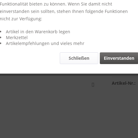
Funktionalität bieten zu können. Wenn Sie damit nicht
einverstanden sein sollten, stehen Ihnen folgende Funktionen
nicht zur Verfügung:
64,00 
inkl. MwSt.
zzg
Artikel in den Warenkorb legen
Merkzettel
Lieferzeit
Artikelempfehlungen und vieles mehr
Schließen
Einverstanden
Vergleich
Artikel-Nr.: