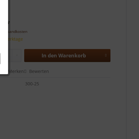
€ *
l. Versandkosten
 3 Werktage
In den
Warenkorb
en
Merken
Bewerten
300-25