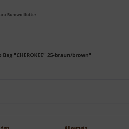
Karo Bumwollfutter
ip Bag "CHEROKEE" 25-braun/brown"
nden
Allgemein