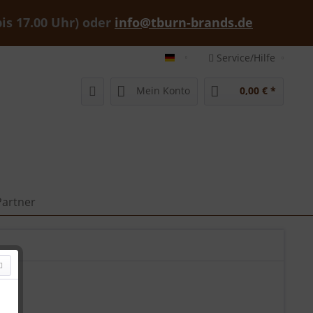
bis 17.00 Uhr) oder
info@tburn-brands.de
Service/Hilfe
tburn-brands-shop deutsch
Mein Konto
0,00 € *
Partner