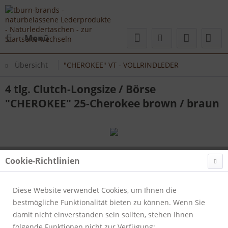
Menü
Übersicht
"CHEROKEE" VT - VOLLRINDLEDER
4 tlg. Clutch-Longsize / Börse
"CHEROKEE" 25-Cherokee brown / braun
Cookie-Richtlinien
Diese Website verwendet Cookies, um Ihnen die
bestmögliche Funktionalität bieten zu können. Wenn Sie
damit nicht einverstanden sein sollten, stehen Ihnen
folgende Funktionen nicht zur Verfügung: