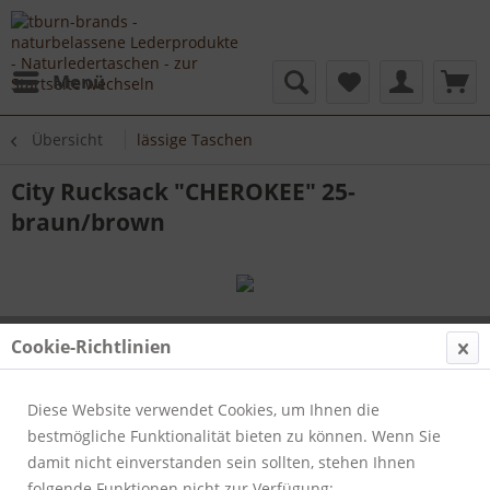
Menü
Übersicht
lässige Taschen
City Rucksack "CHEROKEE" 25-
braun/brown
Cookie-Richtlinien
Diese Website verwendet Cookies, um Ihnen die
bestmögliche Funktionalität bieten zu können. Wenn Sie
damit nicht einverstanden sein sollten, stehen Ihnen
folgende Funktionen nicht zur Verfügung: