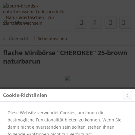
Menü
Übersicht
Scheintaschen
flache Minibörse "CHEROKEE" 25-brown
naturbarun
Cookie-Richtlinien
Diese Website verwendet Cookies, um Ihnen die
bestmögliche Funktionalität bieten zu können. Wenn Sie
damit nicht einverstanden sein sollten, stehen Ihnen
folgende Funktionen nicht zur Verfügung: